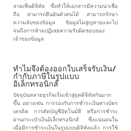
ลายเซ็นดิจิทัล ซึ่งทำให้เอกสารมีความน่าเชื่อ
ถือ สามารถยืนยันตัวตนได้ สามารถรักษา
ความลับของข้อมูล ข้อมูลไม่สูญหายและไป
จนถึงการห้ามปฏิเสธความรับผิดชอบของ
เจ้าของข้อมูล
ทำไมจึงต้องออกใบเสร็จรับเงิน/
กำกับภาษีในรูปแบบ
อิเล็กทรอนิกส์
ปัจจุบันหลายธุรกิจเริ่มเข้าสู่ยุคดิจิทัลกันมาก
ขึ้น อย่างเช่น การรองรับการชำระเงินทางบัตร
เครดิต การตัดบัญชีอัตโนมัติ หรือการชำระ
ผ่านกระเป๋าเงินอิเล็กทรอนิกส์ ซึ่งแน่นอนใน
เมื่อมีการชำระเงินในรูปแบบดิจิทัลแล้ว การใช้