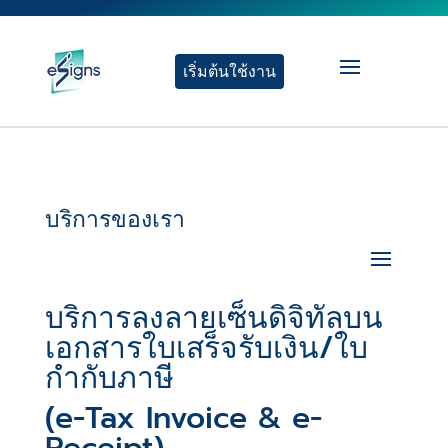
เริ่มต้นใช้งาน
บริการของเรา
บริการลงลายเซ็นดิจิทัลบน
เอกสารใบเสร็จรับเงิน/ใบ
กำกับภาษี
(e-Tax Invoice & e-