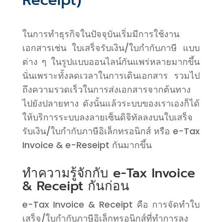
Receipt)
ในการทำธุรกิจในปัจจุบันเริ่มมีการใช้งาน
เอกสารเช่น ใบเสร็จรับเงิน/ใบกำกับภาษี แบบ
ต่าง ๆ ในรูปแบบออนไลน์กันแพร่หลายมากขึ้น
นั่นเพราะทั้งลดเวลาในการเดินเอกสาร รวมไป
ถึงความรวดเร็วในการส่งเอกสารจากต้นทาง
ไปยังปลายทาง ดังนั้นแล้วระบบของเราเองก็ได้
ให้บริการระบบลงลายเซ็นดิจิทัลลงบนใบเสร็จ
รับเงิน/ใบกำกับภาษีอิเล็กทรอนิกส์ หรือ e-Tax
Invoice & e-Reseipt กันมากขึ้น
ทำความรู้จักกับ e-Tax Invoice
& Receipt กันก่อน
e-Tax Invoice & Receipt คือ การจัดทำใบ
เสร็จ/ใบกำกับภาษีอิเล็กทรอนิกส์ที่ทำการลง