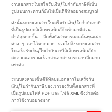
งานเอกสารใบเสร็จรับเงิน/ใบกำกับภาษีที่เป็น
รูปแบบกระดาษก็ยังไม่เป็นดิจิทัลอย่างสมบูรณ์
ดังนั้นระบบเอกสารใบเสร็จรับเงิน/ใบกำกับภาษี
ที่เป็นรูปแบบอิเล็กทรอนิกส์จึงเข้ามามีส่วน
สำคัญมากขึ้น อีกทั้งยังสามารถลดต้นทุนแฝง
ต่าง ๆ เอาไว้มากมาย รวมไปถึงระบบเอกสาร
ใบเสร็จรับเงิน/ใบกำกับภาษีอิเล็กทรอนิกส์ยัง
สะดวกและรวดเร็วกว่าเอกสารกระดาษอีกมาก
เท่าตัว
ระบบลงลายเซ็นดิจิทัลบนเอกสารใบเสร็จรับ
เงิน/ใบกำกับภาษีของเรารองรับทั้งเอกสารที่
เป็นรูปแบบไฟล์ PDF และ ไฟล์ XML ซึ่งง่ายต่อ
การใช้งานอย่างมาก