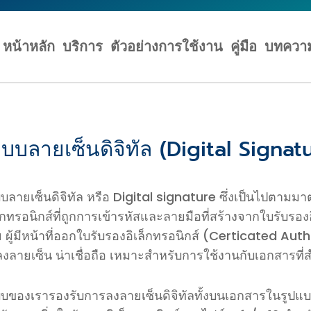
หน้าหลัก
บริการ
ตัวอย่างการใช้งาน
คู่มือ
บทควา
บบลายเซ็นดิจิทัล (Digital Signat
บลายเซ็นดิจิทัล หรือ Digital signature ซึ่งเป็นไปตามมา
ล็กทรอนิกส์ที่ถูกการเข้ารหัสและลายมือที่สร้างจากใบรับรอ
 ผู้มีหน้าที่ออกใบรับรองอิเล็กทรอนิกส์ (Certicated A
งลายเซ็น น่าเชื่อถือ เหมาะสำหรับการใช้งานกับเอกสารที่
บของเรารองรับการลงลายเซ็นดิจิทัลทั้งบนเอกสารในรูปแ