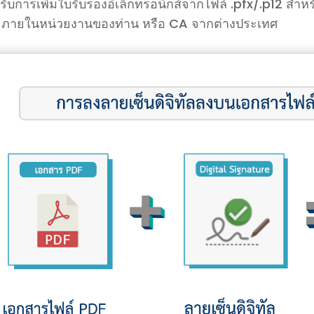
รับการเพิ่มใบรับรองอิเล็กทรอนิกส์จากไฟล์ .pfx/.p12 สำหร
ภายในหน่วยงานของท่าน หรือ CA จากต่างประเทศ