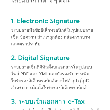
โดยมีบริการต่าง ๆ ดังนี้
1. Electronic Signature
ระบบลายมือชื่ออิเล็กทรอนิกส์ในรูปแบบลาย
เซ็น ข้อความ สำเนาถูกต้อง กล่องกากบาท
และตราประทับ
2. Digital Signature
ระบบลายเซ็นดิจิทัลทั้งบนเอกสารในรูปแบบ
ไฟล์ PDF และ XML และยังรองรับการเพิ่ม
ใบรับรองอิเล็กทรอนิกส์จากไฟล์ .pfx/.p12
สำหรับการติดตั้งใบรับรองอิเล็กทรอนิกส์
3. ระบบเซ็นเอกสาร e-Tax