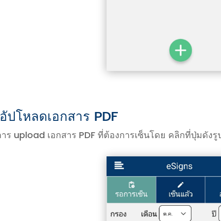
 อัปโหลดเอกสาร PDF
าร upload เอกสาร PDF ที่ต้องการเซ็นโดย คลิกที่ปุ่มดังรู