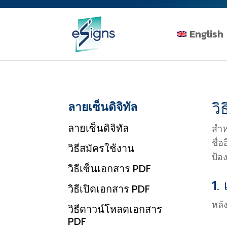
English
วิ
ลายเซ็นดิจิทัล
ลายเซ็นดิจิทัล
สำห
ชื่
วิธีสมัครใช้งาน
ป้อ
วิธีเซ็นเอกสาร PDF
1.
วิธีเปิดเอกสาร PDF
หลั
วิธีดาวน์โหลดเอกสาร
PDF