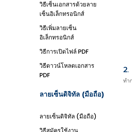
วิธีเซ็นเอกสารด้วยลาย
เซ็นอิเล็กทรอนิกส์
วิธีเพิ่มลายเซ็น
อิเล็กทรอนิกส์
วิธีการเปิดไฟล์ PDF
วิธีดาวน์โหลดเอกสาร
2.
PDF
ทำก
ลายเซ็นดิจิทัล (มือถือ)
ลายเซ็นดิจิทัล (มือถือ)
วิธีสมัครใช้งาน