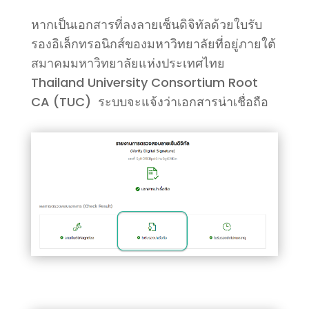
หากเป็นเอกสารที่ลงลายเซ็นดิจิทัลด้วยใบรับ
รองอิเล็กทรอนิกส์ของมหาวิทยาลัยที่อยู่ภายใต้
สมาคมมหาวิทยาลัยแห่งประเทศไทย
Thailand University Consortium Root
CA (TUC)
ระบบจะแจ้งว่าเอกสารน่าเชื่อถือ