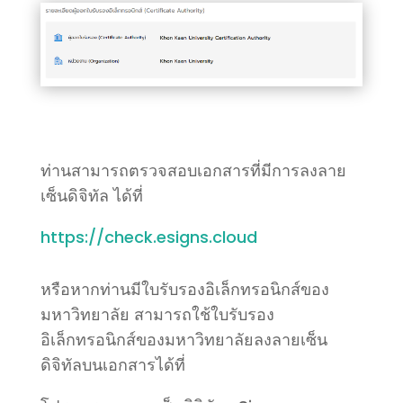
ท่านสามารถตรวจสอบเอกสารที่มีการลงลาย
เซ็นดิจิทัล ได้ที่
https://check.esigns.cloud
หรือหากท่านมีใบรับรองอิเล็กทรอนิกส์ของ
มหาวิทยาลัย สามารถใช้ใบรับรอง
อิเล็กทรอนิกส์ของมหาวิทยาลัยลงลายเซ็น
ดิจิทัลบนเอกสารได้ที่