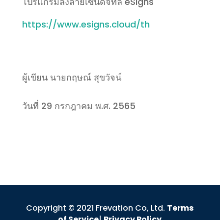
โปรแกรมลงลายเซ็นดิจิทัล
eSigns
https://www.esigns.cloud/th
ผู้เขียน นายก
ฤษ
ณ์ สุขวัจน์
วันที่
29
กรกฎาคม พ.ศ.
2565
Copyright © 2021 Frevation Co, Ltd.
Terms
of Service
|
Privacy Policy