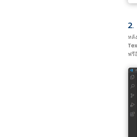
2.
หลั
Tex
ฟรี