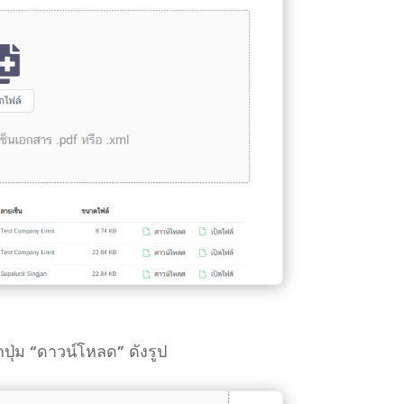
ปุ่ม
“ดาวน์โหลด”
ดังรูป