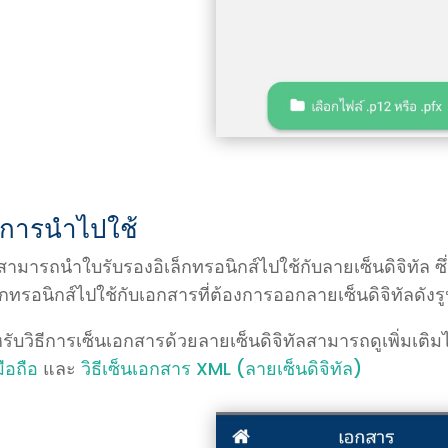
 การนำไปใช้
สามารถนำใบรับรองอิเล็กทรอนิกส์ไปใช้กับลายเซ็นดิจิทัล ซ
ล็กทรอนิกส์ไปใช้กับเอกสารที่ต้องการออกลายเซ็นดิจิทัลดังร
รับวิธีการเซ็นเอกสารด้วยลายเซ็นดิจิทัลสามารถดูเพิ่มเติมไ
ือถือ
และ
วิธีเซ็นเอกสาร XML (ลายเซ็นดิจิทัล)