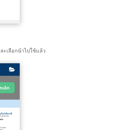
และเลือกนำไปใช้แล้ว