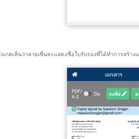
ังเกตเห็นว่าลายเซ็นจะแสดงชื่อใบรับรองที่ได้ทำการสร้าง