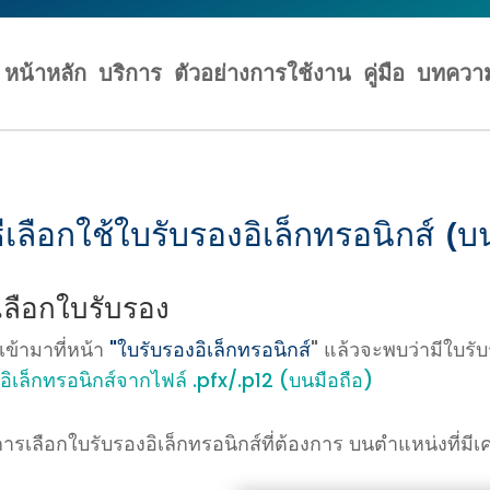
หน้าหลัก
บริการ
ตัวอย่างการใช้งาน
คู่มือ
บทควา
ธีเลือกใช้ใบรับรองอิเล็กทรอนิกส์ (บ
 เลือกใบรับรอง
อเข้ามาที่หน้า
"ใบรับรองอิเล็กทรอนิกส์
" แล้วจะพบว่ามีใบรั
อิเล็กทรอนิกส์จากไฟล์ .pfx/.p12 (บนมือถือ)
ารเลือกใบรับรองอิเล็กทรอนิกส์ที่ต้องการ บนตำแหน่งที่มีเค